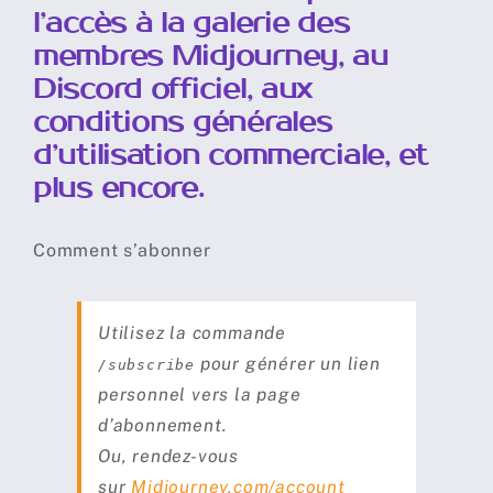
l’accès à la galerie des
Rédiger un Prompt
membres Midjourney, au
Discord officiel, aux
Travailler avec ses propres images
conditions générales
d’utilisation commerciale, et
plus encore.
Styles et esthétique
Comment s’abonner
Taille d’image et format
Utilisez la commande
Outils de Prompts avancés
pour générer un lien
/subscribe
personnel vers la page
Abonnements
d’abonnement.
Ou, rendez-vous
Règles
sur
Midjourney.com/account