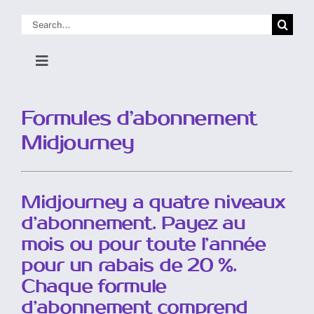
Skip
Search
to
for:
content
Toggle
Navigation
Accueil Doc
Formules d’abonnement
Midjourney
Pour commencer
Utiliser Discord
Midjourney a quatre niveaux
d’abonnement. Payez au
mois ou pour toute l’année
Utiliser le Site Web
pour un rabais de 20 %.
Chaque formule
Commandes, Paramètres et Outils
d’abonnement comprend