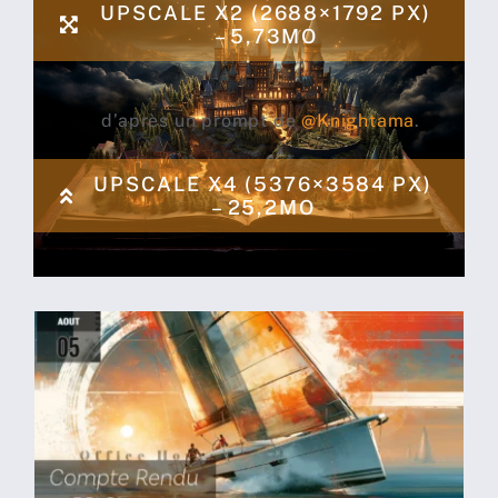
UPSCALE X2 (2688×1792 PX)
– 5,73MO
d’après un prompt de
@Knightama
.
UPSCALE X4 (5376×3584 PX)
– 25,2MO
Compte rendu
midjourney du 05 Aout
2026