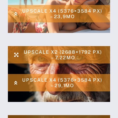
UPSCALE X4 (5376×3584 PX)
– 23,9MO
UPSCALE X2 (2688×1792 PX)
– 7,22MO
UPSCALE X4 (5376×3584 PX)
– 29,1MO