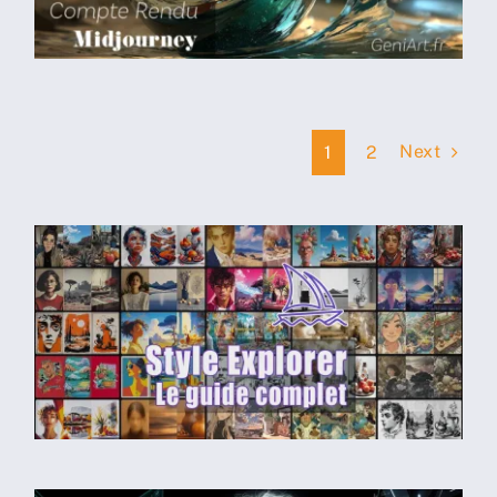
2026
Next
1
2
Midjourney Style
Explorer: Le guide
complet