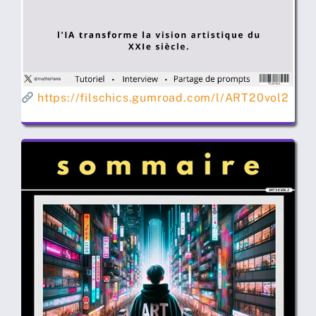
https://filschics.gumroad.com/l/ART20vol2