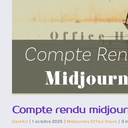
Compte rendu midjour
GenIArt
|
1 octobre 2025
|
Midjourney Office Hours
|
3 