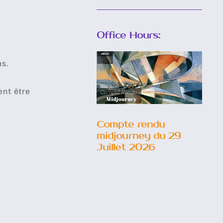
Office Hours:
Compte
ns.
rendu
midjourney
ent être
du 29 Juillet
2026
Compte rendu
midjourney du 29
Juillet 2026