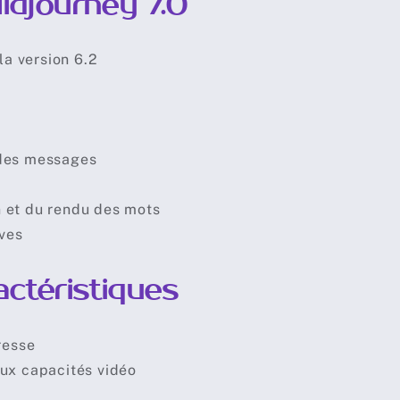
djourney 7.0
la version 6.2
 des messages
 et du rendu des mots
ives
actéristiques
resse
aux capacités vidéo