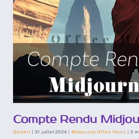
Compte Rendu Midjourn
GenIArt
|
31 juillet 2024
|
Midjourney Office Hours
|
3 m