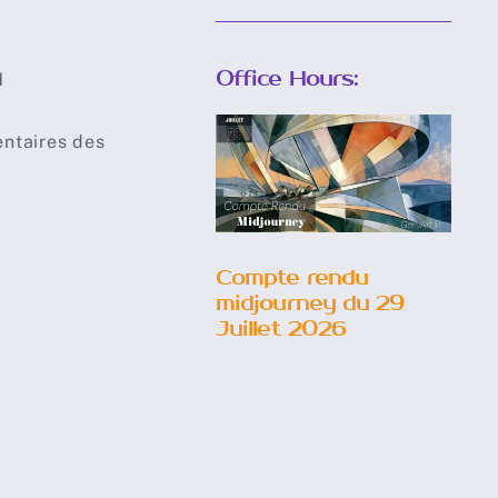
Office Hours:
1
Compte
entaires des
rendu
midjourney
du 29 Juillet
2026
Compte rendu
midjourney du 29
Juillet 2026