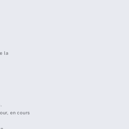
e la
.
our, en cours
on.