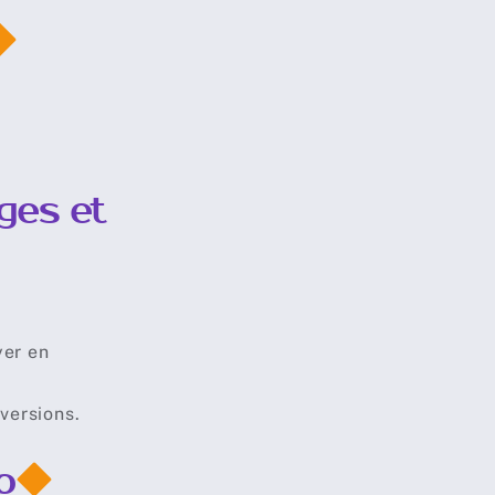
ges et
yer en
versions.
o