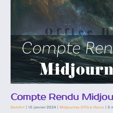
Compte Rendu Midjour
GenIArt
|
10 janvier 2024
|
Midjourney Office Hours
|
5 