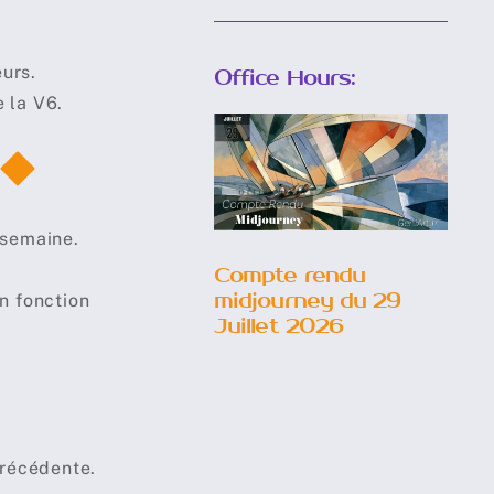
urs.
Office Hours:
 la V6.
Compte
rendu
midjourney
du 29 Juillet
 semaine.
2026
Compte rendu
midjourney du 29
n fonction
Juillet 2026
précédente.