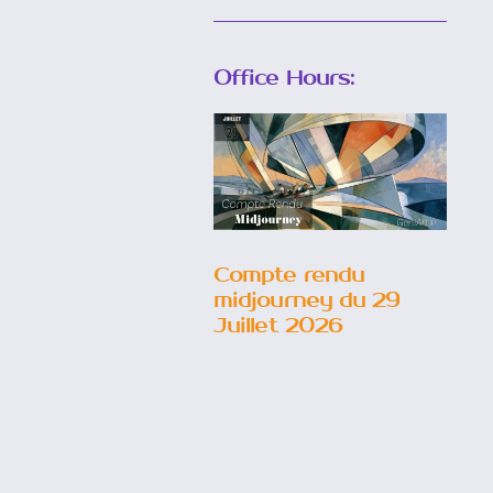
Office Hours:
Compte
rendu
midjourney
du 29 Juillet
2026
Compte rendu
midjourney du 29
Juillet 2026