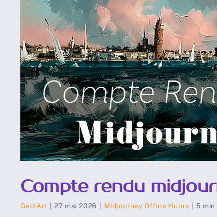
Compte rendu midjou
GenIArt
|
27 mai 2026
|
Midjourney Office Hours
|
5 min