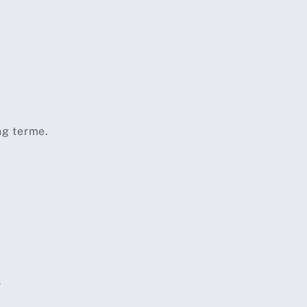
ng terme.
s