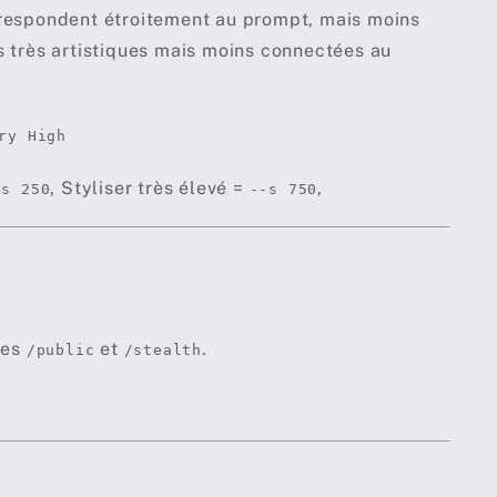
orrespondent étroitement au prompt, mais moins
s très artistiques mais moins connectées au
ry High
, Styliser très élevé =
,
-s 250
--s 750
des
et
.
/public
/stealth