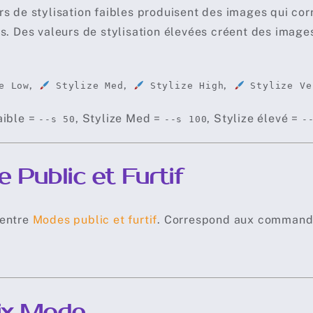
rs de stylisation faibles produisent des images qui c
es. Des valeurs de stylisation élevées créent des image
,
,
,
e Low
Stylize Med
Stylize High
Stylize Ve
aible =
, Stylize Med =
, Stylize élevé =
--s 50
--s 100
-
 Public et Furtif
 entre
Modes public et furtif
. Correspond aux comman
ix Mode