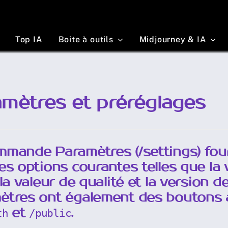
Top IA
Boite à outils
Midjourney & IA
mètres et préréglages
mmande Paramètres (/settings) fou
es options courantes telles que la 
 la valeur de qualité et la version de
ètres ont également des boutons 
et
.
th
/public