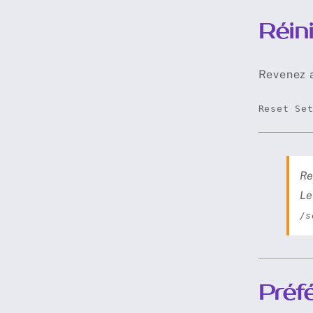
Réini
Revenez 
Reset Se
Re
Le
/s
Préf