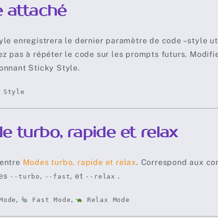
e attaché
yle enregistrera le dernier paramètre de code –style ut
ez pas à répéter le code sur les prompts futurs. Modifi
onnant Sticky Style.
 Style
 turbo, rapide et relax
 entre
Modes turbo, rapide et relax
. Correspond aux 
res
,
, et
.
--turbo
--fast
--relax
,
,
Mode
Fast Mode
Relax Mode