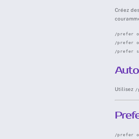
Créez des
courammen
/prefer 
/prefer 
/prefer 
Auto
Utilisez
/
Pref
/prefer 