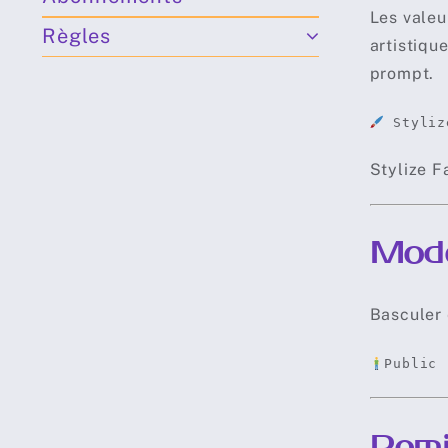
Les valeu
Règles
artistiqu
prompt.
Styliz
Stylize F
Mode
Basculer
Public
Rem