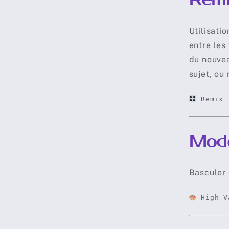
Utilisati
entre les
du nouvea
sujet, ou
Remix
Mode
Basculer
High V