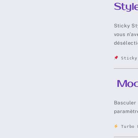
Styl
Sticky St
vous n’av
désélecti
Sticky
Mode
Basculer
paramèt
Turbo 