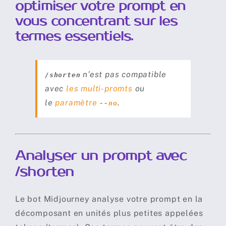
optimiser votre prompt en
vous concentrant sur les
Travailler avec ses propres images
termes essentiels.
Styles et esthétique
n’est pas compatible
/shorten
avec
les multi-promts
ou
Taille d’image et format
le
paramètre
.
--no
Outils de Prompts avancés
Analyser un prompt avec
/shorten
Abonnements
Le bot Midjourney analyse votre prompt en la
Règles
décomposant en unités plus petites appelées