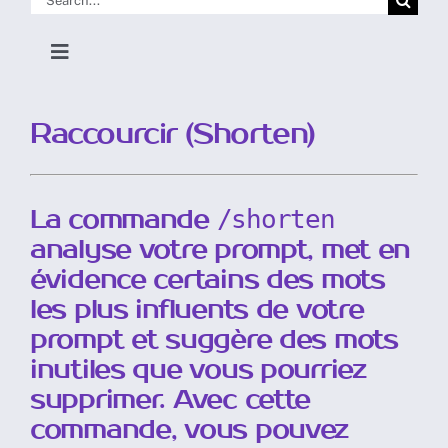
Skip
for:
to
Toggle
content
Navigation
Accueil Doc
Raccourcir (Shorten)
Pour commencer
La commande
/shorten
Utiliser Discord
analyse votre prompt, met en
évidence certains des mots
les plus influents de votre
Utiliser le Site Web
prompt et suggère des mots
inutiles que vous pourriez
Commandes, Paramètres et Outils
supprimer. Avec cette
commande, vous pouvez
Rédiger un Prompt