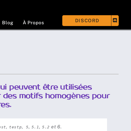
DISCORD
Blog
À Propos
i peuvent être utilisées
r des motifs homogènes pour
res.
,
,
,
,
et 6.
est
testp
5
5.1
5.2