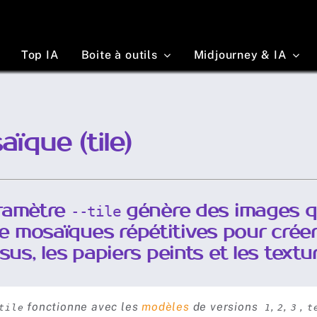
Top IA
Boite à outils
Midjourney & IA
ïque (tile)
ramètre
génère des images qu
--tile
 mosaïques répétitives pour crée
ssus, les papiers peints et les textu
fonctionne avec les
modèles
de versions
,
,
,
tile
1
2
3
t