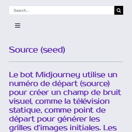
Skip
Search
to
for:
content
Toggle
Navigation
Accueil Doc
Source (seed)
Pour commencer
Le bot Midjourney utilise un
Utiliser Discord
numéro de départ (source)
pour créer un champ de bruit
visuel, comme la télévision
Utiliser le Site Web
statique, comme point de
départ pour générer les
Commandes, Paramètres et Outils
grilles d’images initiales.
Les