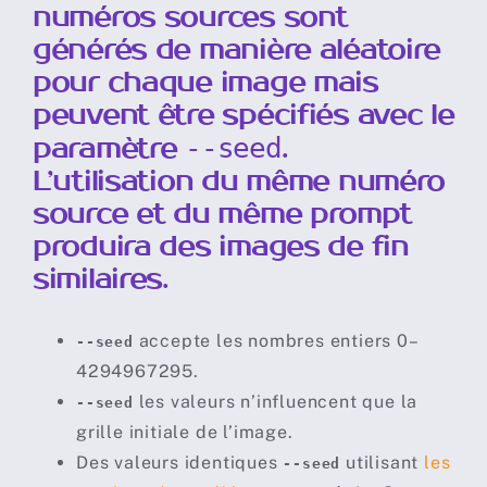
numéros sources sont
Rédiger un Prompt
générés de manière aléatoire
pour chaque image mais
peuvent être spécifiés avec le
Travailler avec ses propres images
paramètre
.
--seed
L’utilisation du même numéro
Styles et esthétique
source et du même prompt
produira des images de fin
Taille d’image et format
similaires.
Outils de Prompts avancés
accepte les nombres entiers 0–
--seed
4294967295.
les valeurs n’influencent que la
Abonnements
--seed
grille initiale de l’image.
Des valeurs identiques
utilisant
les
--seed
Règles