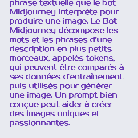
phrase textuelle que le bot
Midjourney interprète pour
Utiliser le Site Web
produire une image. Le Bot
Midjourney décompose les
Commandes, Paramètres et Outils
mots et les phrases d’une
description en plus petits
Rédiger un Prompt
morceaux, appelés tokens,
qui peuvent être comparés à
ses données d’entraînement,
Travailler avec ses propres images
puis utilisés pour générer
une image. Un prompt bien
Styles et esthétique
conçue peut aider à créer
des images uniques et
Taille d’image et format
passionnantes.