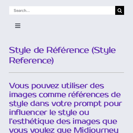
Skip
Search
to
for:
content
Toggle
Navigation
Accueil Doc
Style de Référence (Style
Reference)
Pour commencer
Utiliser Discord
Vous pouvez utiliser des
images comme références de
style dans votre prompt pour
Utiliser le Site Web
influencer le style ou
l’esthétique des images que
Commandes, Paramètres et Outils
vous voulez que Midjourney