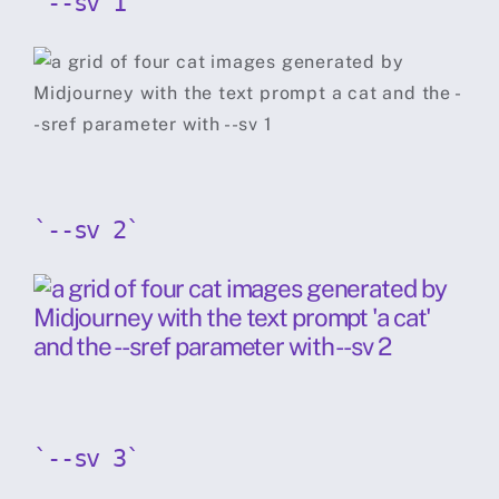
`--sv 1`
`--sv 2`
`--sv 3`