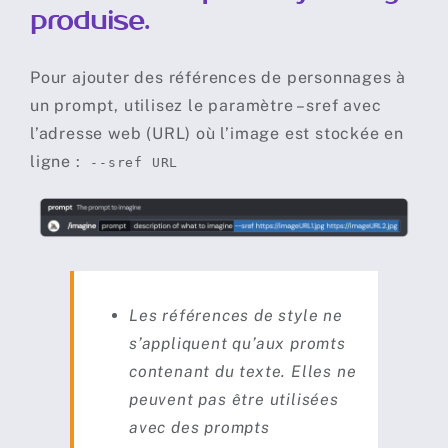
produise.
Rédiger un Prompt
Pour ajouter des références de personnages à
Travailler avec ses propres images
un prompt, utilisez le paramètre –sref avec
l’adresse web (URL) où l’image est stockée en
ligne :
--sref URL
Styles et esthétique
Taille d’image et format
Outils de Prompts avancés
Les références de style ne
s’appliquent qu’aux promts
Abonnements
contenant du texte. Elles ne
peuvent pas être utilisées
avec des prompts
Règles