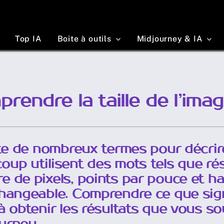
Top IA
Boite à outils
Midjourney & IA
rendre la taille de l’ima
ste de nombreux termes pour décrir
up utilisent des mots tels que résol
e de pixels, points par pouce et h
changeable. Comprendre ce que sig
à obtenir les résultats que vous s
urney.