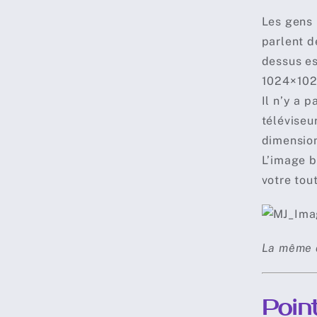
Les gens 
parlent d
dessus es
1024×1024
Il n’y a 
téléviseu
dimension
L’image b
votre tou
La même d
Poin