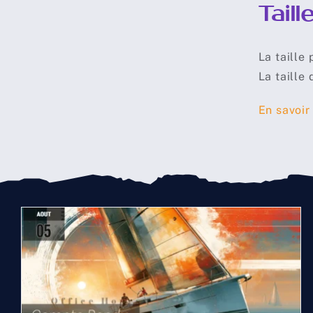
Tail
La taille 
La taille
En savoir
Compte rendu midjourney
du 05 Aout 2026