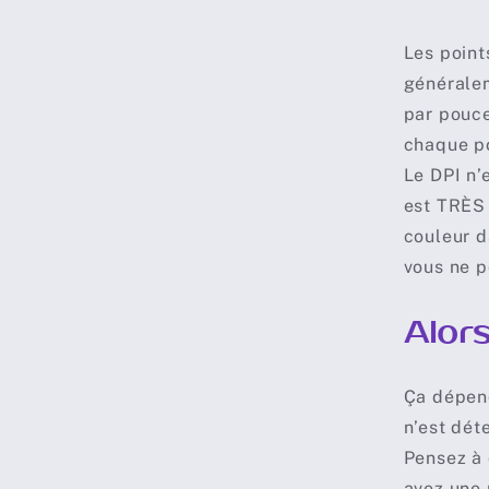
Les point
généralem
par pouce
chaque p
Le DPI n’
est TRÈS 
couleur d
vous ne p
Alors
Ça dépend
n’est dét
Pensez à 
avez une 