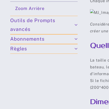
Chaque im
Zoom Arrière
Outils de Prompts
Considére
avancés
créer une
Abonnements
Quell
Règles
La taille 
bateau, l
d’informa
Si le fic
(200*400=
Dime