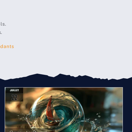
ls.
s.
ndants
Compte rendu midjourney
du 22 Juillet 2026