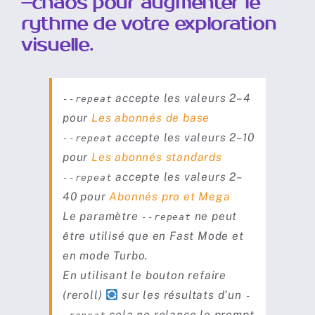
–chaos pour augmenter le
rythme de votre exploration
Utiliser le Site Web
visuelle.
Commandes, Paramètres et Outils
accepte les valeurs 2–4
--repeat
pour
Les abonnés de base
Rédiger un Prompt
accepte les valeurs 2–10
--repeat
pour
Les abonnés standards
Travailler avec ses propres images
accepte les valeurs 2–
--repeat
40 pour
Abonnés pro et Mega
Le paramètre
ne peut
--repeat
Styles et esthétique
être utilisé que en Fast Mode et
en mode Turbo.
Taille d’image et format
En utilisant le bouton refaire
(reroll)
sur les résultats d’un
-
cela ne relance le prompt