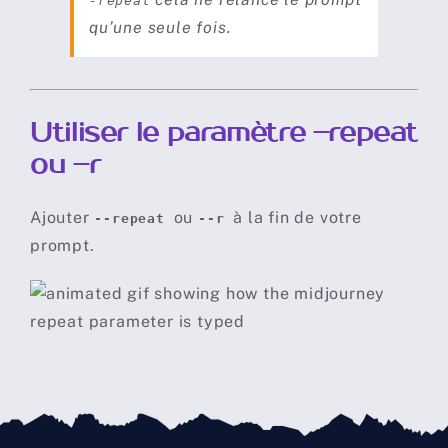
-repeat
Outils de Prompts avancés
qu’une seule fois.
Abonnements
Utiliser le paramètre –repeat
Règles
ou –r
Ajouter
ou
à la fin de votre
--repeat
--r
prompt.